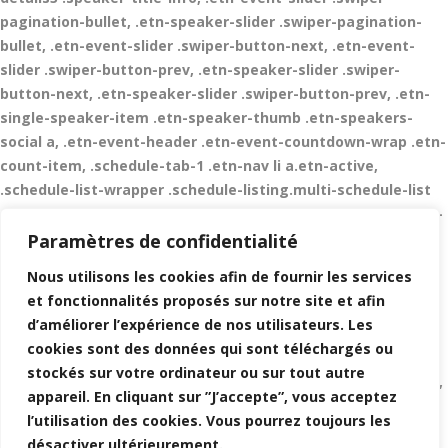
pagination-bullet, .etn-speaker-slider .swiper-pagination-
bullet, .etn-event-slider .swiper-button-next, .etn-event-
slider .swiper-button-prev, .etn-speaker-slider .swiper-
button-next, .etn-speaker-slider .swiper-button-prev, .etn-
single-speaker-item .etn-speaker-thumb .etn-speakers-
social a, .etn-event-header .etn-event-countdown-wrap .etn-
count-item, .schedule-tab-1 .etn-nav li a.etn-active,
.schedule-list-wrapper .schedule-listing.multi-schedule-list
.schedule-slot-time, .etn-speaker-item.style-3 .etn-speaker-
content .etn-speakers-social a, .event-tab-wrapper ul li
Paramètres de confidentialité
a.etn-tab-a.etn-active, .etn-btn, button.etn-btn.etn-btn-
Nous utilisons les cookies afin de fournir les services
primary, .etn-schedule-style-3 ul li:before, .etn-zoom-btn,
et fonctionnalités proposés sur notre site et afin
.cat-radio-btn-list [type=radio]:checked+label:after, .cat-
d’améliorer l’expérience de nos utilisateurs. Les
radio-btn-list [type=radio]:not(:checked)+label:after, .etn-
cookies sont des données qui sont téléchargés ou
default-calendar-style .fc-button:hover, .etn-default-
stockés sur votre ordinateur ou sur tout autre
calendar-style .fc-state-highlight, .etn-calender-list a:hover,
appareil. En cliquant sur ”J’accepte”, vous acceptez
.events_calendar_standard .cat-dropdown-list select, .etn-
l’utilisation des cookies. Vous pourrez toujours les
event-banner-wrap, .events_calendar_list .calendar-event-
désactiver ultérieurement.