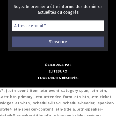
Soyez le premier à être informé des dernières
actualités du congrès
Adresse
e-
mail
*
©CICA 2024. PAR
ELITEBURO
TOUS DROITS RÉSERVÉS.
/*; } .etn-event-item .etn-event-category span, .etn-btn,
.attr-btn-primary, .etn-attendee-form .etn-btn, .etn-ticket-
widget .etn-btn, .schedule-list-1 .schedule-header, .speaker-
style4 .etn-speaker-content .etn-title a, .etn-speaker-
details3 .speaker-title-info, .etn-event-slider .swiper-