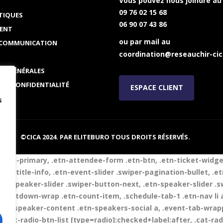
Vous pouvez nous joindre au
09 76 02 15 68
TIQUES
06 90 07 43 86
ENT
ou par mail au
 COMMUNICATION
coordination@reseauchir-cic
NS GÉNÉRALES
 DE CONFIDENTIALITÉ
ESPACE CLIENT
s
©CICA 2024. PAR
ELITEBURO
TOUS DROITS RÉSERVÉS.
tr-btn-primary, .etn-attendee-form .etn-btn, .etn-ticket-widge
ker-title-info, .etn-event-slider .swiper-pagination-bullet, .e
etn-speaker-slider .swiper-button-next, .etn-speaker-slider .
ountdown-wrap .etn-count-item, .schedule-tab-1 .etn-nav li a.
.etn-speaker-content .etn-speakers-social a, .event-tab-wrappe
 .cat-radio-btn-list [type=radio]:checked+label:after, .cat-rad