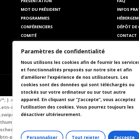
PRÉSENTATION
FAQ
MOT DU PRÉSIDENT
INFOS PRA
PROGRAMMES
HÉBERGEM
CONFÉRENCIERS
DÉPÔT DE
COMITÉ
CONTACT
RÉSERVATION
CONDITIO
Paramètres de confidentialité
POLITIQUE
Nous utilisons les cookies afin de fournir les service
et fonctionnalités proposés sur notre site et afin
d’améliorer l’expérience de nos utilisateurs. Les
cookies sont des données qui sont téléchargés ou
stockés sur votre ordinateur ou sur tout autre
appareil. En cliquant sur ”J’accepte”, vous acceptez
/*; } .etn-event-item .etn-event-category span, .etn-btn, .at
l’utilisation des cookies. Vous pourrez toujours les
.etn-speaker-content .etn-title a, .etn-speaker-details3 .spea
désactiver ultérieurement.
.swiper-button-next, .etn-event-slider .swiper-button-prev, .
thumb .etn-speakers-social a, .etn-event-header .etn-event-c
schedule-list .schedule-slot-time, .etn-speaker-item.style-3 
btn-primary, .etn-schedule-style-3 ul li:before, .etn-zoom-btn,
Personnaliser
Tout rejeter
J’accepte