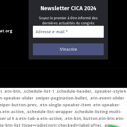
Newsletter CICA 2024
Soyez le premier à être informé des
dernières actualités du congrès
Adresse
at.org
e-
mail
*
t .etn-btn, .schedule-list-1 .schedule-header, .speaker-style4
tn-speaker-slider .swiper-pagination-bullet, .etn-event-slider
swiper-button-prev, .etn-single-speaker-item .etn-speaker-
etn-active, .schedule-list-wrapper .schedule-listing.multi-
r ul li a.etn-tab-a.etn-active, .etn-btn, button.etn-btn.etn-
io-btn-list [type=radio]:not(:checked)+label:after, .etn-