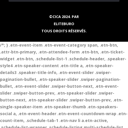
©CICA 2024. PAR
ELITEBURO
TOUS DROITS RÉSERVÉS.
/*; } .etn-event-item .etn-event-category span, .etn-btn,
.attr-btn-primary, .etn-attendee-form .etn-btn, .etn-ticket-
widget .etn-btn, .schedule-list-1 .schedule-header, .speaker-
style4 .etn-speaker-content .etn-title a, .etn-speaker-
details3 .speaker-title-info, .etn-event-slider .swiper-
pagination-bullet, .etn-speaker-slider .swiper-pagination-
bullet, .etn-event-slider .swiper-button-next, .etn-event-
slider .swiper-button-prev, .etn-speaker-slider .swiper-
button-next, .etn-speaker-slider .swiper-button-prev, .etn-
single-speaker-item .etn-speaker-thumb .etn-speakers-
social a, .etn-event-header .etn-event-countdown-wrap .etn-
count-item, .schedule-tab-1 .etn-nav li a.etn-active,
.schedule-list-wrapper .schedule-listing.multi-schedule-list