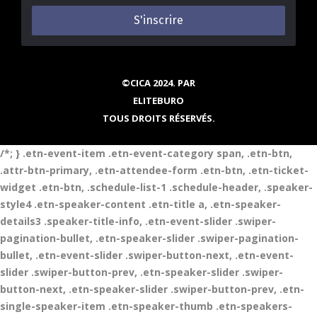
*
©CICA 2024. PAR
ELITEBURO
TOUS DROITS RÉSERVÉS.
/*; } .etn-event-item .etn-event-category span, .etn-btn,
.attr-btn-primary, .etn-attendee-form .etn-btn, .etn-ticket-
widget .etn-btn, .schedule-list-1 .schedule-header, .speaker-
style4 .etn-speaker-content .etn-title a, .etn-speaker-
details3 .speaker-title-info, .etn-event-slider .swiper-
pagination-bullet, .etn-speaker-slider .swiper-pagination-
bullet, .etn-event-slider .swiper-button-next, .etn-event-
slider .swiper-button-prev, .etn-speaker-slider .swiper-
button-next, .etn-speaker-slider .swiper-button-prev, .etn-
single-speaker-item .etn-speaker-thumb .etn-speakers-