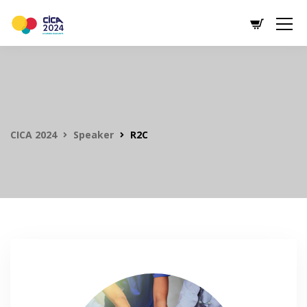
CICA 2024
Speaker
R2C