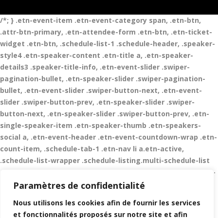
/*; } .etn-event-item .etn-event-category span, .etn-btn,
.attr-btn-primary, .etn-attendee-form .etn-btn, .etn-ticket-
widget .etn-btn, .schedule-list-1 .schedule-header, .speaker-
style4 .etn-speaker-content .etn-title a, .etn-speaker-
details3 .speaker-title-info, .etn-event-slider .swiper-
pagination-bullet, .etn-speaker-slider .swiper-pagination-
bullet, .etn-event-slider .swiper-button-next, .etn-event-
slider .swiper-button-prev, .etn-speaker-slider .swiper-
button-next, .etn-speaker-slider .swiper-button-prev, .etn-
single-speaker-item .etn-speaker-thumb .etn-speakers-
social a, .etn-event-header .etn-event-countdown-wrap .etn-
count-item, .schedule-tab-1 .etn-nav li a.etn-active,
.schedule-list-wrapper .schedule-listing.multi-schedule-list
.schedule-slot-time, .etn-speaker-item.style-3 .etn-speaker-
content .etn-speakers-social a, .event-tab-wrapper ul li
Paramètres de confidentialité
a.etn-tab-a.etn-active, .etn-btn, button.etn-btn.etn-btn-
Nous utilisons les cookies afin de fournir les services
primary, .etn-schedule-style-3 ul li:before, .etn-zoom-btn,
et fonctionnalités proposés sur notre site et afin